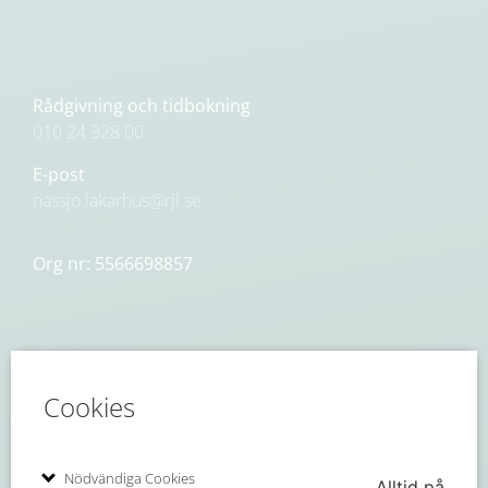
Rådgivning och tidbokning
010 24 328 00
E-post
nassjo.lakarhus@rjl.se
Org nr: 5566698857
Cookies
Öppettider
Nödvändiga Cookies
Alltid på