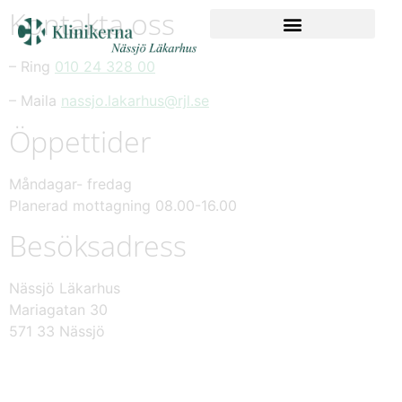
Kontakta oss
– Ring
010 24 328 00
– Maila
nassjo.lakarhus@rjl.se
Öppettider
Måndagar- fredag
Planerad mottagning 08.00-16.00
Besöksadress
Nässjö Läkarhus
Mariagatan 30
571 33 Nässjö