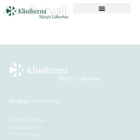
Ann Burvall
En del av
CK Klinikerna
Nässjö Läkarhus
Mariagatan 30
571 33 Nässjö